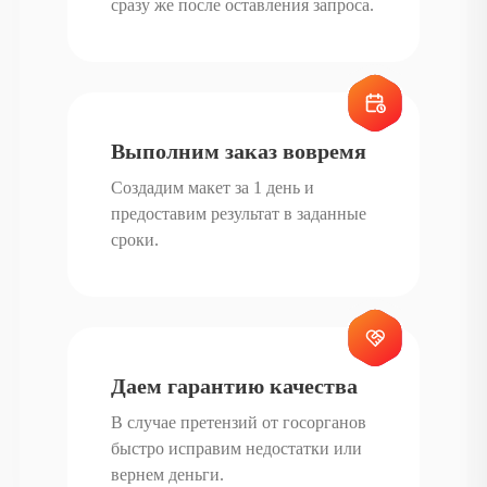
сразу же после оставления запроса.
Как правильно выбирать
подходящий штендер
Перед покупкой важно учитывать задачи компании. Конструкция
Выполним заказ вовремя
может отличаться размером, формой, материалом каркаса и
Создадим макет за 1 день и
вариантом печати на поверхности. Для небольших кафе подойдут
предоставим результат в заданные
лёгкие варианты, которые можно быстро устанавливать и
сроки.
переносить. Крупным торговым точкам стоит обратить внимание
на более массивные изделия, рассчитанные на долгий срок
службы.
При выборе необходимо учитывать:
Даем гарантию качества
условия эксплуатации (улица, помещение, выставка);
В случае претензий от госорганов
дизайн и соответствие фирменному стилю;
быстро исправим недостатки или
требуемый формат печати информации;
вернем деньги.