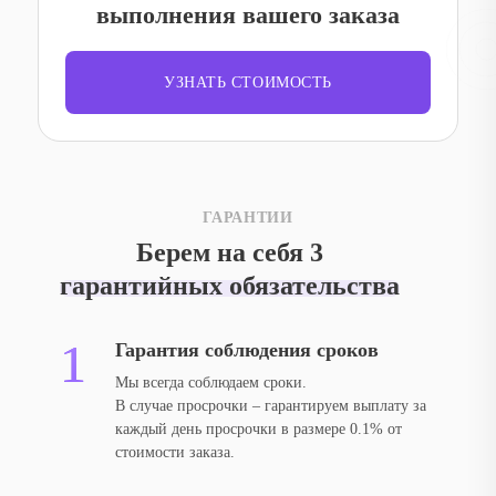
выполнения вашего заказа
недорого.
Наша продукция долговечна, устойчива к погодным условиям и
УЗНАТЬ СТОИМОСТЬ
помогает выделить бренд среди конкурентов. При этом клиент
получает уверенность в результате — штендер будет служить долго
и эффективно выполнять рекламные задачи.
ГАРАНТИИ
Берем на себя 3
гарантийных обязательства
Гарантия соблюдения сроков
Мы всегда соблюдаем сроки.
В случае просрочки – гарантируем выплату за
каждый день просрочки в размере 0.1% от
стоимости заказа.