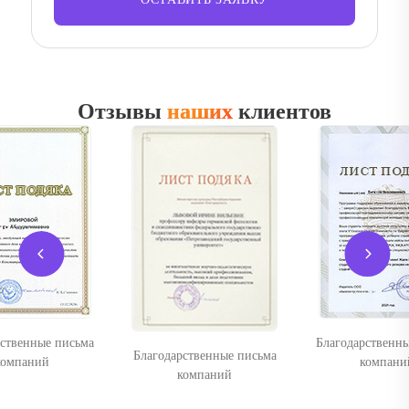
Отзывы
наших
клиентов
Благодарственные письма
Благодарс
агодарственные письма
компаний
к
компаний