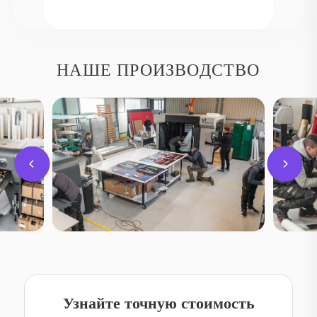
соотношение ожидаемого эффекта и бюджета.
Именно правильная комбинация этих параметров позволяет
сделать рекламный штендер максимально результативным.
НАШЕ ПРОИЗВОДСТВО
Почему заказать штендер лучше у
нас
Компания «Реклама Киев» специализируется на производстве и
поставке рекламных конструкций для разных сфер бизнеса по
всей Украине. Мы предлагаем:
широкий ассортимент форматов;
профессиональную печать и разработку дизайна;
контроль качества на каждом этапе изготовления;
быструю доставку и установку под ключ;
Узнайте точную стоимость
прозрачную стоимость и возможность выполнить заказ