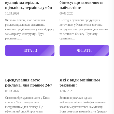
вулиці: матеріали,
бізнесу: що замовляють
щільність, термін служби
найчастіше
10.03.2026
06.03.2026
Якщо ви хочете, щоб зовнішня
Сьогодні сувенірна продукція з
реклама працювала ефективно,
логотипом у Києві стала звичним
важливо приділити увагу якості друку
інструментом просування для малого
та матеріалу конструкції. Друк
та великого бізнесу. Причому
рекламних…
сувенірну…
ЧИТАТИ
ЧИТАТИ
Брендування авто:
Які є види зовнішньої
реклама, яка працює 24/7
реклами?
03.03.2026
12.07.2023
Сьогодні брендування авто у Києві
Зовнішня реклама одна із
стає все більш популярним
найпопулярніших і найефективніших
інструментом для бізнесу. Це
засобів маркетингової комунікації.
ефективний спосіб просувати
Вона дозволяє компаніям та брендам