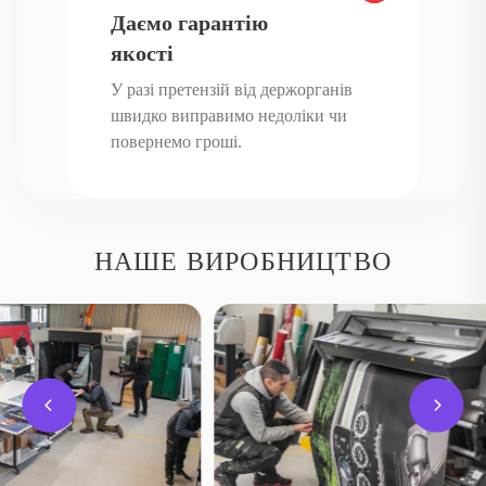
при тривалому використанні, що робить їх вигідним
Даємо гарантію
інструментом просування.
якості
Друкарня
У разі претензій від держорганів
швидко виправимо недоліки чи
Власна друкарня дозволяє реалізовувати проєкти будь-якого
повернемо гроші.
масштабу: від візиток до каталогів. Ми випускаємо буклети,
календарі, брошури та корпоративні видання. Оптимальна ціна,
прозора вартість і сучасне обладнання роблять друк доступним, а
якість незмінно високою.
НАШЕ ВИРОБНИЦТВО
Виготовлення стендів і табличок
Для виставок, офісів і торгових просторів ми пропонуємо
професійне виготовлення стендів і табличок. Такі вироби
допомагають організувати простір, підвищити довіру відвідувачів
і підкреслити статус компанії. Якісні конструкції служать довго й
гармонійно вписуються в будь-який інтер’єр.