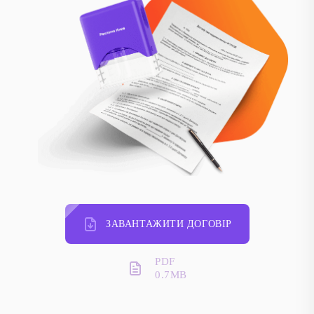
Чому клієнти обирають саме нас:
Повний комплекс рішень для просування «під ключ».
Професійна розробка стратегій і візуальних концепцій.
Сучасні технології друку та виготовлення конструкцій.
Можливість замовити послуги недорого, зберігши високу
якість.
Прозора вартість, точні терміни та стабільний результат.
Додаткові плюси
ЗАВАНТАЖИТИ ДОГОВІР
Індивідуальний підхід до кожного клієнта.
Широкий вибір форматів, а також рекламної продукції.
PDF
Реальні інструменти, що підвищують упізнаваність бренду.
0.7MB
Працюємо по всій території України.