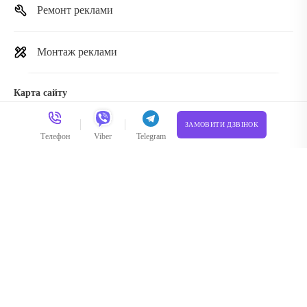
Ремонт реклами
Монтаж реклами
Карта сайту
ЗАМОВИТИ ДЗВІНОК
info@reklama-kiev.com.ua
Телефон
Viber
Telegram
Телефонуйте, ми працюємо
+38 (073) 212-40-13
Час роботи: з 8:00 до 20:00
вул.Вадима Гетьмана 8/26, Офіс 4
реклама.київ
© 2014 - 2025
Політика конфіденційності