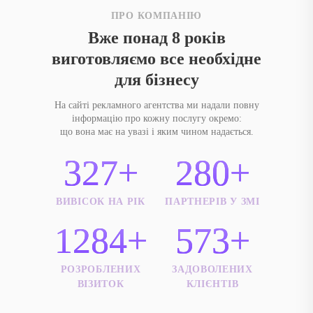
Окрім цього, ми завжди відкриті до нових ідей і нестандартних
ПРО КОМПАНІЮ
завдань. Наші спеціалісти готові запропонувати унікальні
Вже понад 8 років
рішення, які допоможуть компанії вирізнятися серед конкурентів.
виготовляємо все необхідне
Завдяки сучасним технологіям і глибокому розумінню ринку
для бізнесу
просування стає не просто рекламою, а повноцінним
інструментом розвитку. Саме тому співпрацю з «Реклама Київ»
На сайті рекламного агентства ми надали повну
обирають бізнеси, що прагнуть стабільного зростання та
інформацію про кожну послугу окремо:
що вона має на увазі і яким чином надається.
впевненої позиції на ринку.
327+
280+
Грамотно вибудувана стратегія просування — це інвестиція у
зростання продажів і зміцнення іміджу. Агентство «Реклама Київ»
поєднує досвід, креатив, технології, щоб ваші проєкти приносили
ВИВІСОК НА РІК
ПАРТНЕРІВ У ЗМІ
вимірюваний результат.
1284+
573+
РОЗРОБЛЕНИХ
ЗАДОВОЛЕНИХ
ВІЗИТОК
КЛІЄНТІВ