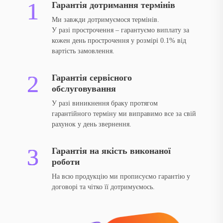
Гарантія дотримання термінів
Візуальна складова відіграє ключову роль у просуванні. Ми
Ми завжди дотримуємося термінів.
пропонуємо професійні послуги дизайну: розробку логотипів,
У разі прострочення – гарантуємо виплату за
рекламних макетів, презентацій, фірмових стилів. Креативне
кожен день прострочення у розмірі 0.1% від
оформлення робить бренд привабливим і таким, що
вартість замовлення.
запам’ятовується, а грамотна подача посилює вплив на цільову
аудиторію.
Гарантія сервісного
обслуговування
Розміщення реклами
У разі виникнення браку протягом
гарантійного терміну ми виправимо все за свій
Навіть найякісніший макет потребує правильної подачі. Ми
рахунок у день звернення.
забезпечуємо розміщення реклами на зовнішніх носіях, у
друкованих виданнях і на цифрових екранах. Такий підхід
Гарантія на якість виконаної
допомагає досягти максимального охоплення аудиторії та
роботи
підвищує результативність кампаній.
На всю продукцію ми прописуємо гарантію у
договорі та чітко її дотримуємось.
Переваги замовлення рекламних
послуг у “Реклама Київ”