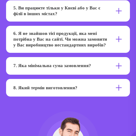
роботи. Для отримання знижки, напишіть нам у
5. Ви працюєте тільки у Києві або у Вас є
Техпідтримку: Як Ви називаєтесь, Ваш веб-сайт в
філії в інших містах?
інтернеті. Будь ласка, подайте інформацію чим більше –
тим краще. Від цього залежить – наскільки швидко ви
Наше виробництво знаходиться у Києві, проте
отримаєте знижку.
доставляємо службами доставки по всій Україні.
6. Я не знайшов тієї продукції, яка мені
потрібна у Вас на сайті. Чи можна замовити
у Вас виробництво нестандартних виробів?
Так звичайно. Ми з радістю допоможемо вам у розробці
та виготовленні нестандартних виробів.
7. Яка мінімальна сума замовлення?
Мінімальна сума замовлення – 1000 грн.
8. Який термін виготовлення?
У середньому терміни виробництва рекламної продукції
до 3 днів.