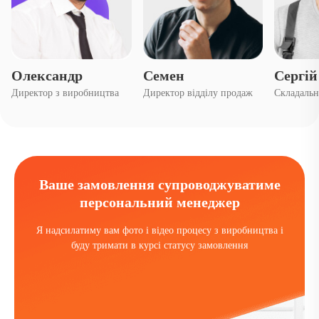
Олександр
Семен
Сергій
Директор з виробництва
Директор відділу продаж
Складаль
Ваше замовлення супроводжуватиме
персональний менеджер
Я надсилатиму вам фото і відео процесу з виробництва і
буду тримати в курсі статусу замовлення