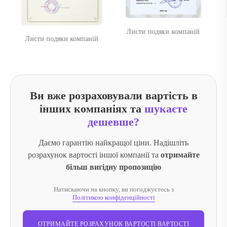
Листи подяки компаній
Листи подяки 
одяки компаній
Ви вже розраховували вартість в
інших компаніях та
шукаєте
дешевше?
Даємо гарантію найкращої ціни. Надішліть
розрахунок вартості іншої компанії та
отримайте
більш вигідну пропозицію
Натискаючи на кнопку, ви погоджуєтесь з
Політикою конфіденційності
ОТРИМАЙТЕ РОЗРАХУНОК ВАРТОСТІ ВАРТОСТІ