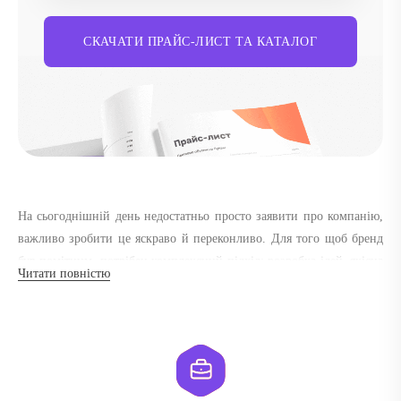
СКАЧАТИ ПРАЙС-ЛИСТ ТА КАТАЛОГ
На сьогоднішній день недостатньо просто заявити про компанію,
важливо зробити це яскраво й переконливо. Для того щоб бренд
був помітним, потрібен комплексний підхід: розробка ідей, якісна
Читати повністю
реалізація та грамотне просування. Саме тому багато компаній
звертаються до рекламного агентства в Києві «Реклама Київ». Ми
поєднуємо стратегію, креатив і сучасні технології, допомагаючи
бізнесу впевнено вирізнятися, а також зростати у столиці та по
всій Україні.