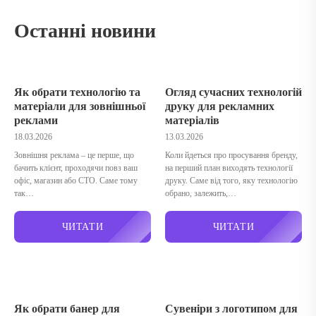
Останні новини
Як обрати технологію та
Огляд сучасних технологій
матеріали для зовнішньої
друку для рекламних
реклами
матеріалів
18.03.2026
13.03.2026
Зовнішня реклама – це перше, що
Коли йдеться про просування бренду,
бачить клієнт, проходячи повз ваш
на перший план виходять технології
офіс, магазин або СТО. Саме тому
друку. Саме від того, яку технологію
так…
обрано, залежить,…
ЧИТАТИ
ЧИТАТИ
Як обрати банер для
Сувеніри з логотипом для