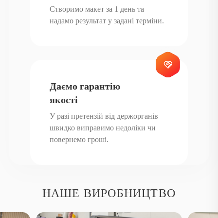
Створення сайту під ключ починається з консультації та збору
Створимо макет за 1 день та
вимог. Далі формується структура сайту та розробляється дизайн,
надамо результат у задані терміни.
який відображає фірмовий стиль компанії. Після затвердження
макетів виконується технічна розробка сайту, підключення
функціоналу та наповнення контентом. Перед запуском сайт
проходить тестування, після чого здійснюється передача готового
проекту замовнику та публікація в інтернеті.
Даємо гарантію
Такий поетапний процес розробки дозволяє уникнути помилок,
якості
забезпечити стабільну роботу сайту та відповідність усім
У разі претензій від держорганів
сучасним вимогам.
швидко виправимо недоліки чи
повернемо гроші.
Чому варто замовити розробку сайту
у нас
Звертаючись до компанії «Реклама Київ», ви отримуєте надійного
НАШЕ ВИРОБНИЦТВО
партнера у сфері створення сайтів. Ми пропонуємо
індивідуальний підхід, дотримання термінів та оптимальне