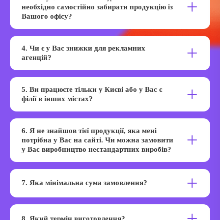
допомогти Вам з підготовкою макета, розробкою
необхідно самостійно забирати продукцію із
логотипу, фірмового стилю та надати професійну
Вашого офісу?
консультацію у цьому питанні.
Ми цінуємо час наших клієнтів, можлива доставка
кур'єрами у зручний для вас час.
4. Чи є у Вас знижки для рекламних
агенцій?
Для рекламних агенцій ми розробили окремі умови
роботи. Для отримання знижки, напишіть нам у
5. Ви працюєте тільки у Києві або у Вас є
Техпідтримку: Як Ви називаєтесь, Ваш веб-сайт в
філії в інших містах?
інтернеті. Будь ласка, подайте інформацію чим більше –
тим краще. Від цього залежить – наскільки швидко ви
Наше виробництво знаходиться у Києві, проте
отримаєте знижку.
доставляємо службами доставки по всій Україні.
6. Я не знайшов тієї продукції, яка мені
потрібна у Вас на сайті. Чи можна замовити
у Вас виробництво нестандартних виробів?
Так звичайно. Ми з радістю допоможемо вам у розробці
та виготовленні нестандартних виробів.
7. Яка мінімальна сума замовлення?
Мінімальна сума замовлення – 1000 грн.
8. Який термін виготовлення?