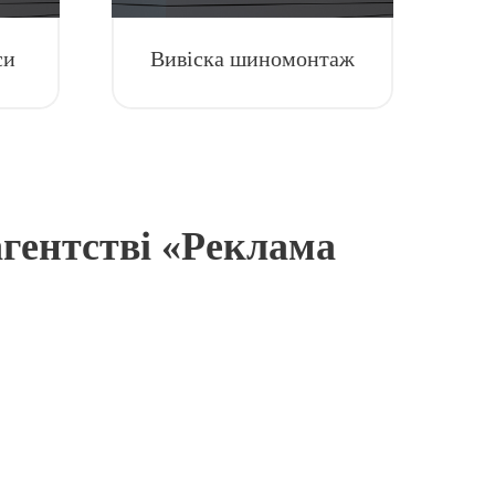
си
Вивіска шиномонтаж
агентстві «Реклама