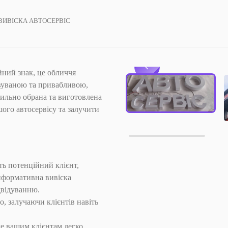
ВИВІСКА АВТОСЕРВІС
йний знак, це обличчя
овуваною та привабливою,
вильно обрана та виготовлена
шого автосервісу та залучити
ть потенційний клієнт,
нформативна вивіска
двідуванню.
, залучаючи клієнтів навіть
е вашим клієнтам легко