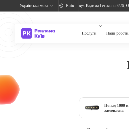
Українська мова
Київ
вул.Вадима Гетьмана 8/26, О
Послуги
Наші роботи
Понад 1000 
замовлень