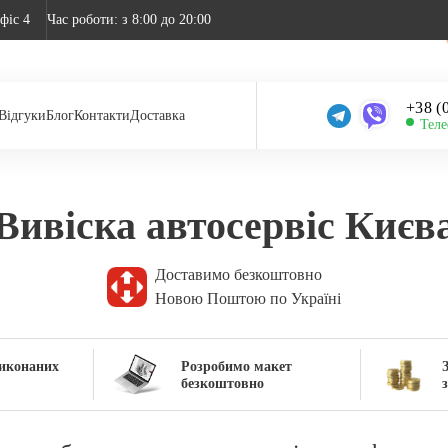
фіс 4
Час роботи: з 8:00 до 20:00
+38 (
Відгуки
Блог
Контакти
Доставка
Теле
Вивіска автосервіс Києв
Доставимо безкоштовно
Новою Поштою по Україні
виконаних
Розробимо макет
безкоштовно