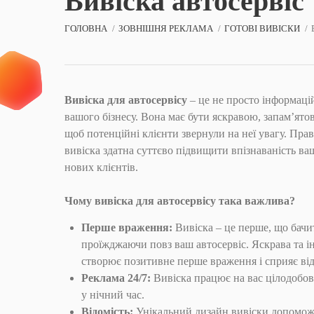
Вивіска автосервіс
ГОЛОВНА
ЗОВНІШНЯ РЕКЛАМА
ГОТОВІ ВИВІСКИ
Вивіска для автосервісу
– це не просто інформаці
вашого бізнесу. Вона має бути яскравою, запам’ят
щоб потенційні клієнти звернули на неї увагу. Пра
​​вивіска здатна суттєво підвищити впізнаваність ва
нових клієнтів.
Чому вивіска для автосервісу така важлива?
Перше враження:
Вивіска – це перше, що бачи
проїжджаючи повз ваш автосервіс. Яскрава та і
створює позитивне перше враження і сприяє ві
Реклама 24/7:
Вивіска працює на вас цілодобово
у нічний час.
Відомість:
Унікальний дизайн вивіски допомож