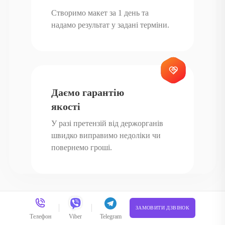
Створимо макет за 1 день та
надамо результат у задані терміни.
Даємо гарантію
якості
У разі претензій від держорганів
швидко виправимо недоліки чи
повернемо гроші.
НАШЕ ВИРОБНИЦТВО
ЗАМОВИТИ ДЗВІНОК
Телефон
Viber
Telegram