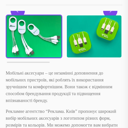
Мобільні аксесуари – це незамінні доповнення до
мобільних пристроїв, які роблять їх використання
зручнішим та комфортнішим. Вони також є відмінним
способом брендування продукції та підвищення
впізнаваності бренду.
Рекламне агентство “Реклама. Київ” пропонує широкий
вибір мобільних аксесуарів з логотипом різних форм,
розмірів та кольорів. Ми можемо допомогти вам вибрати