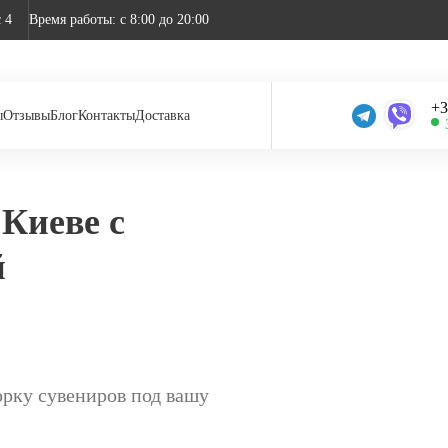
 4
Время работы: c 8:00 до 20:00
+3
ы
Отзывы
Блог
Контакты
Доставка
 Киеве с
й
орку сувениров под вашу