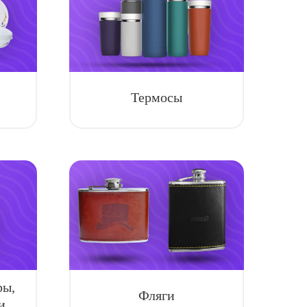
Термосы
ры,
Фляги
и