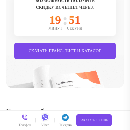
ВОЗМОЖНОСТЬ ПОЛУЧИТЬ
СКИДКУ ИСЧЕЗНЕТ ЧЕРЕЗ:
19
49
МИНУТ
СЕКУНД
СКАЧАТЬ ПРАЙС-ЛИСТ И КАТАЛОГ
Световые буквы — яркое решение
для вашего бизнеса
ЗАКАЗАТЬ ЗВОНОК
Телефон
Viber
Telegram
Читать полностью